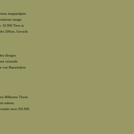
 einen ausgeprägten
stierten riesige
. 10.000 Tiere in
höhe 200cm, Gewicht
 den übrigen
nen verinseln
e von Hausrindern
ren Millionen Tieren
rts nahezu
 wieder etwa 350.000