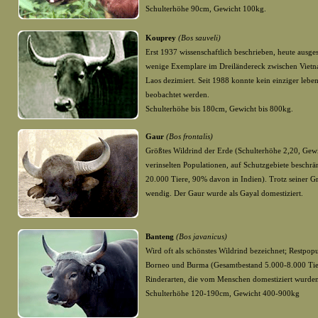
Schulterhöhe 90cm, Gewicht 100kg.
Kouprey
(Bos sauveli)
Erst
1937 wissenschaftlich beschrieben, heute ausges
wenige Exemplare im Dreiländereck zwischen Vie
Laos dezimiert. Seit 1988 konnte kein einziger leb
beobachtet werden.
Schulterhöhe bis 180cm, Gewicht bis 800kg.
Gaur
(Bos frontalis)
Größtes Wildrind der Erde (Schulterhöhe 2,20, Gewi
verinselten Populationen, auf Schutzgebiete beschrä
20.000 Tiere, 90% davon in Indien). Trotz seiner G
wendig. Der Gaur wurde als Gayal domestiziert.
Banteng
(Bos javanicus)
Wird oft als schönstes Wildrind bezeichnet; Restpopu
Borneo und Burma (Gesamtbestand 5.000-8.000 Tier
Rinderarten, die vom Menschen domestiziert wurden 
Schulterhöhe 120-190cm, Gewicht 400-900kg