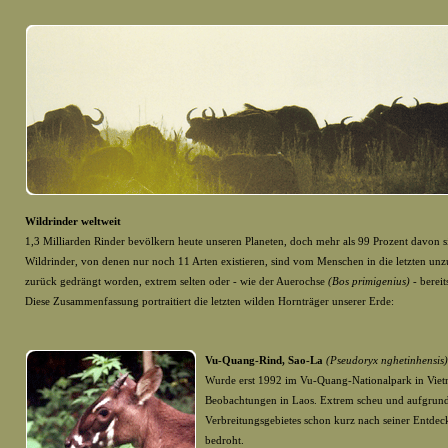
Wildrinder weltweit
1,3 Milliarden Rinder bevölkern heute unseren Planeten, doch mehr als 99 Prozent davon s
Wildrinder, von denen nur noch 11 Arten existieren, sind vom Menschen in die letzten un
zurück gedrängt worden, extrem selten oder - wie der Auerochse
(Bos primigenius)
- berei
Diese Zusammenfassung portraitiert die letzten wilden Hornträger unserer Erde:
Vu-Quang-Rind, Sao-La
(Pseudoryx nghetinhensis)
Wurde erst 1992 im Vu-Quang-Nationalpark in Vietn
Beobachtungen in Laos. Extrem scheu und aufgrund
Verbreitungsgebietes schon kurz nach seiner Entde
bedroht.