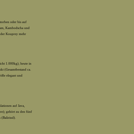
torben oder bis auf
tnam, Kambodscha und
ender Kouprey mehr
cht 1.000kg); heute in
nkt (Gesamtbestand ca.
röße elegant und
lationen auf Java,
e); gehört zu den fünf
(Balirind).