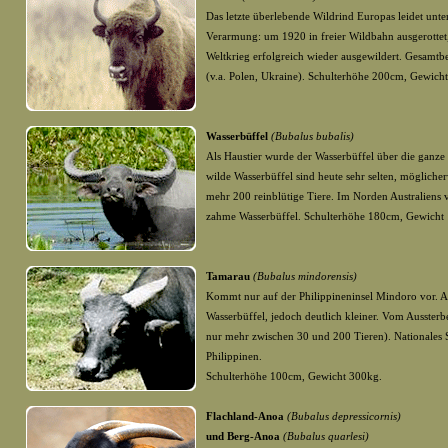
Das letzte überlebende Wildrind Europas leidet unte
Verarmung: um 1920 in freier Wildbahn ausgerottet
Weltkrieg erfolgreich wieder ausgewildert. Gesamtb
(v.a. Polen, Ukraine). Schulterhöhe 200cm, Gewicht
Wasserbüffel
(Bubalus bubalis)
Als Haustier wurde der Wasserbüffel über die ganze 
wilde Wasserbüffel sind heute sehr selten, möglicher
mehr 200 reinblütige Tiere. Im Norden Australiens 
zahme Wasserbüffel. Schulterhöhe 180cm, Gewicht
Tamarau
(Bubalus mindorensis)
Kommt nur auf der Philippineninsel Mindoro vor. 
Wasserbüffel, jedoch deutlich kleiner. Vom Ausster
nur mehr zwischen 30 und 200 Tieren). Nationales 
Philippinen.
Schulterhöhe 100cm, Gewicht 300kg.
Flachland-Anoa
(Bubalus depressicornis)
und
Berg-Anoa
(Bubalus quarlesi)