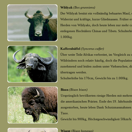
Wildyak
(Bos grunniens)
Der Wildyak besitzt ein vollständig behaartes Maul,
Widerrist und kräftige, kurze Gliedmassen. Früher exi
Herden von Wildyaks, doch heute leben nur mehr ca
entlegenen Hochtälern Chinas und Tibets. Schulter
1.000kg.
Kaffernbüffel
(Syncerus caffer)
Über weite Teile Afrikas verbreitet, im Vergleich zu
Wildrindern noch relativ häufig, doch die Populatio
zunehmend und leiden zudem unter Viehseuchen, di
übertragen werden.
Schulterhöhe bis 170cm, Gewicht bis zu 1.000kg.
Bison
(Bison bison)
Ursprünglich bevölkerten riesige Herden mit mehre
die amerikanischen Prärien. Ende des 19. Jahrhunde
ausgestorben, heute leben Dank Schutzmassnahmen
Tiere.
Gewicht bis 900kg, Höchstgeschwindigkeit 50km/h.
Wisent
(Bison bonasus)